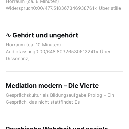
Hörraum (ca. 8 Minuten)
Widerspruch0:00/477.518367346938761× Über stille
∿ Gehört und ungehört
Hörraum (ca. 10 Minuten)
Audiofassung0:00/648.80326530612241× Über
Dissonanz,
Mediation modern – Die Vierte
Gesprächskultur als Bildungsaufgabe Prolog – Ein
Gespräch, das nicht stattfindet Es