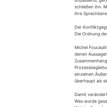
unpassend, gefä
schließen ihn. 
ihre Sprechbere
Der Konfliktgege
Die Ordnung des
Michel Foucaul
denen Aussagen 
Zusammenhang e
Prozessbegleitu
einzelnen Äußer
überhaupt als s
Damit verändert
Was wurde gesa