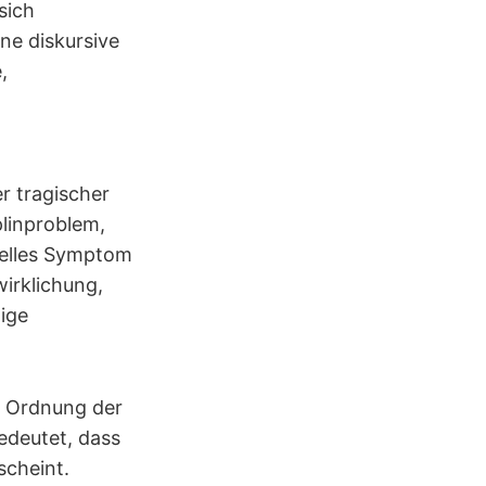
sich
ne diskursive
,
r tragischer
plinproblem,
relles Symptom
wirklichung,
ige
ie Ordnung der
edeutet, dass
scheint.