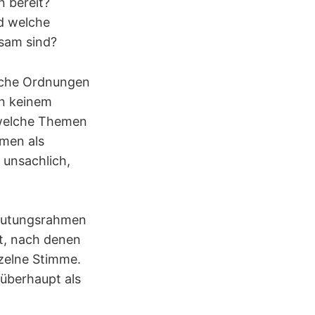
n bereit?
d welche
ksam sind?
olche Ordnungen
in keinem
 welche Themen
mmen als
 unsachlich,
 Deutungsrahmen
nkt, nach denen
zelne Stimme.
 überhaupt als