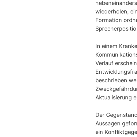
nebeneinanders
wiederholen, ei
Formation ordne
Sprecherpositi
In einem Kranke
Kommunikationsp
Verlauf erschein
Entwicklungsfra
beschrieben wer
Zweckgefährdung
Aktualisierung 
Der Gegenstand l
Aussagen geform
ein Konfliktgeg