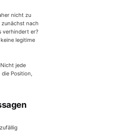
aher nicht zu
gt zunächst nach
 verhindert er?
eine legitime
 Nicht jede
die Position,
ussagen
ufällig