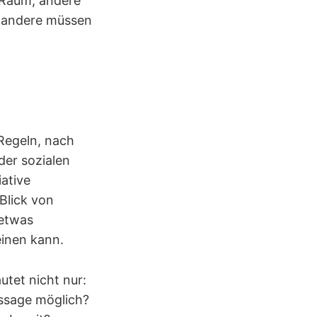
 Raum, andere
, andere müssen
 Regeln, nach
der sozialen
ative
Blick von
 etwas
einen kann.
utet nicht nur:
ssage möglich?