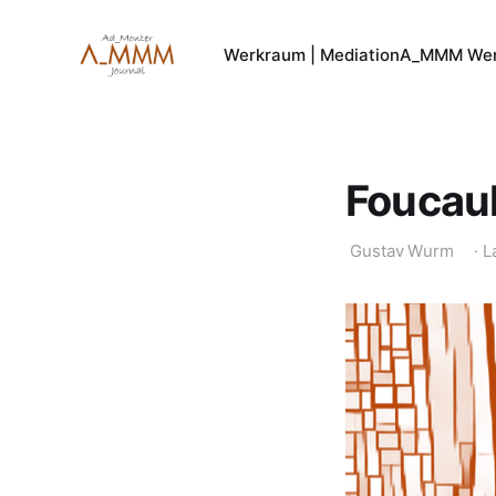
Werkraum | Mediation
A_MMM Wer
Foucaul
Gustav Wurm
·
L