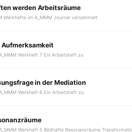
ten werden Arbeitsräume
M Werkhefte im A_MMM Journal versammelt
e Aufmerksamkeit
A_MMM Werkheft 7 Ein Arbeitsheft zu
ßungsfrage in der Mediation
A_MMM Werkheft 6 Ein Arbeitsheft zu
esonanzräume
A_MMM Werkheft 5 Bildhafte Resonanzräume Transformatio