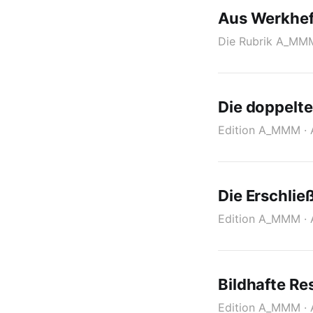
Aus Werkhef
Die Rubrik A_MM
Die doppelt
Edition A_MMM · 
Die Erschlie
Edition A_MMM · 
Bildhafte R
Edition A_MMM · 