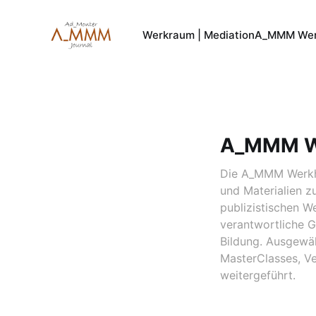
Werkraum | Mediation
A_MMM Wer
A_MMM W
Die A_MMM Werkhe
und Materialien z
publizistischen W
verantwortliche G
Bildung. Ausgewä
MasterClasses, V
weitergeführt.