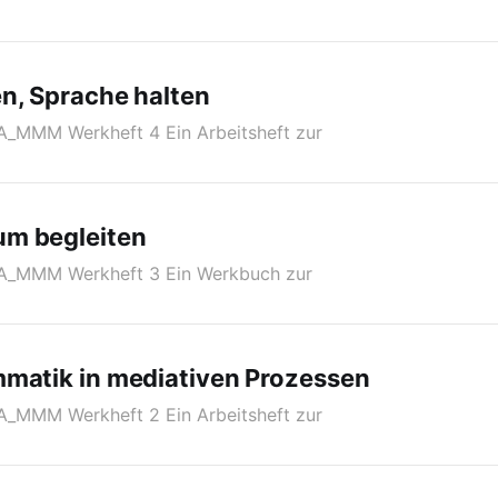
n, Sprache halten
A_MMM Werkheft 4 Ein Arbeitsheft zur
m begleiten
 A_MMM Werkheft 3 Ein Werkbuch zur
mmatik in mediativen Prozessen
A_MMM Werkheft 2 Ein Arbeitsheft zur