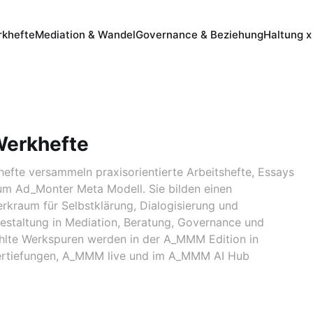
khefte
Mediation & Wandel
Governance & Beziehung
Haltung x
erkhefte
fte versammeln praxisorientierte Arbeitshefte, Essays
um Ad_Monter Meta Modell. Sie bilden einen
erkraum für Selbstklärung, Dialogisierung und
estaltung in Mediation, Beratung, Governance und
hlte Werkspuren werden in der A_MMM Edition in
ertiefungen, A_MMM live und im A_MMM AI Hub