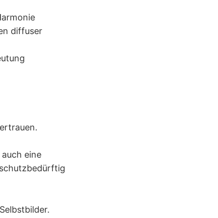
 Harmonie
en diffuser
eutung
Vertrauen.
t auch eine
 schutzbedürftig
 Selbstbilder.