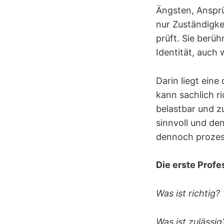
Ängsten, Ansprü
nur Zuständigke
prüft. Sie berü
Identität, auch 
Darin liegt ein
kann sachlich r
belastbar und z
sinnvoll und de
dennoch prozess
Die erste Profes
Was ist richtig?
Was ist zulässig