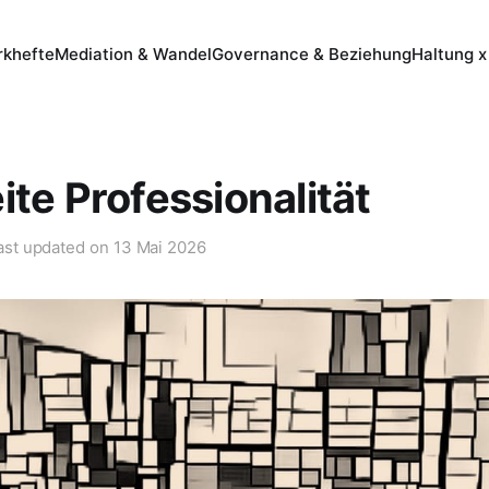
khefte
Mediation & Wandel
Governance & Beziehung
Haltung x
ite Professionalität
ast updated on
13 Mai 2026