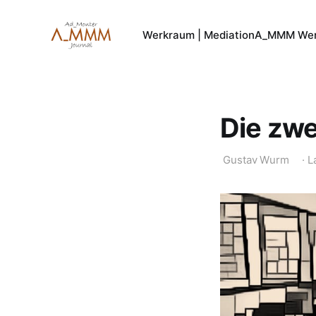
Werkraum | Mediation
A_MMM Wer
Die zwe
Gustav Wurm
·
L