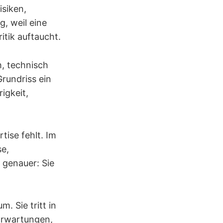
isiken,
g, weil eine
tik auftaucht.
h, technisch
rundriss ein
igkeit,
tise fehlt. Im
se,
 genauer: Sie
. Sie tritt in
 Erwartungen,