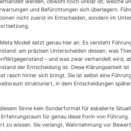
erhandelt werden, obwohl noch unklar ist, welche un
wartungen und Befürchtungen sich überlagern. Führ
ationen nicht zuerst im Entscheiden, sondern im Unt
Fortsetzung.
eta Modell setzt genau hier an. Es versteht Führun
nstand: am präzisen Unterscheiden dessen, was Them
onfliktgegenstand – und was zwar verhandelt wird, a
stand der Entscheidung ist. Diese Klärungsarbeit ist 
t rasch hinter sich bringt. Sie ist selbst eine Führung
keitsraum strukturiert, in dem Entscheidungen späte
.
n diesem Sinne kein Sonderformat für eskalierte Situa
r Erfahrungsraum für genau diese Form von Führung. 
ort zu wissen. Sie verlangt, Wahrnehmung vor Bewert