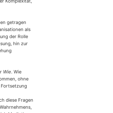
er Komplexität,
gen getragen
nisationen als
ung der Rolle
sung, hin zur
iehung
hr
Wie
. Wie
rnommen, ohne
 Fortsetzung
ch diese Fragen
es Wahrnehmens,