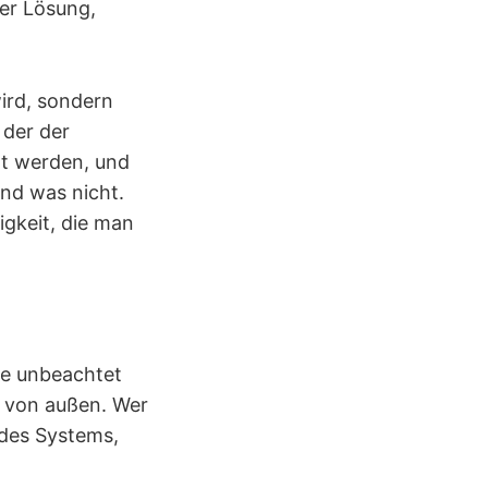
der Lösung,
ird, sondern
 der der
rt werden, und
und was nicht.
igkeit, die man
nge unbeachtet
e von außen. Wer
l des Systems,