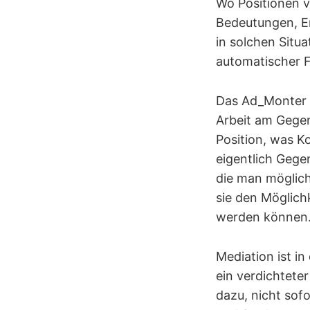
Wo Positionen v
Bedeutungen, Er
in solchen Situ
automatischer 
Das Ad_Monter M
Arbeit am Gege
Position, was K
eigentlich Gegen
die man möglichs
sie den Möglich
werden können
Mediation ist i
ein verdichtete
dazu, nicht sof