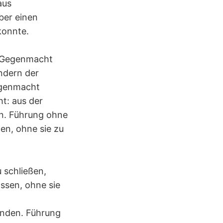
aus
ber einen
konnte.
ne Gegenmacht
ndern der
egenmacht
t: aus der
en. Führung ohne
en, ohne sie zu
 schließen,
ssen, ohne sie
inden. Führung