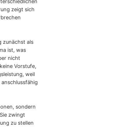
terschiedlichen
ung zeigt sich
erbrechen
g zunächst als
a ist, was
ber nicht
keine Vorstufe,
sleistung, weil
r anschlussfähig
tionen, sondern
Sie zwingt
ung zu stellen