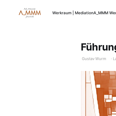
Werkraum | Mediation
A_MMM Wer
Führun
Gustav Wurm
·
L