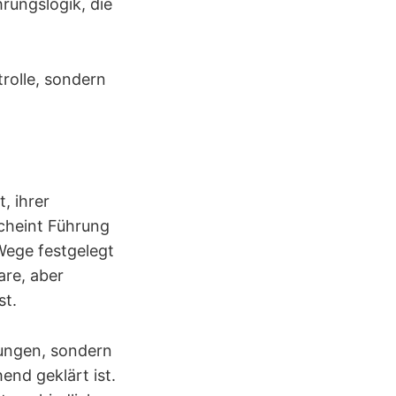
hrungslogik, die
trolle, sondern
, ihrer
scheint Führung
Wege festgelegt
are, aber
st.
dungen, sondern
end geklärt ist.