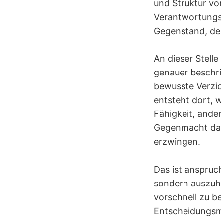
und Struktur vo
Verantwortungsb
Gegenstand, der
An dieser Stell
genauer beschri
bewusste Verzic
entsteht dort, 
Fähigkeit, ande
Gegenmacht dage
erzwingen.
Das ist anspruch
sondern auszuha
vorschnell zu b
Entscheidungsma