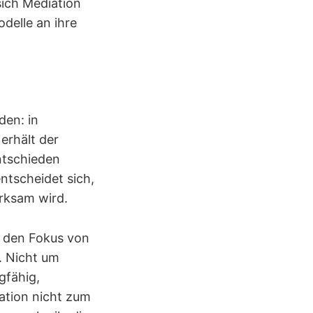
sich Mediation
delle an ihre
den: in
erhält der
ntschieden
ntscheidet sich,
rksam wird.
t den Fokus von
. Nicht um
gfähig,
ation nicht zum