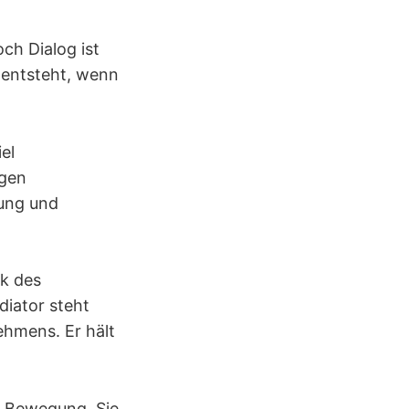
ch Dialog ist
r entsteht, wenn
el
ngen
tung und
ik des
diator steht
hmens. Er hält
ne Bewegung. Sie