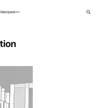
 Horizont
tion