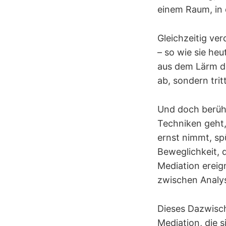
einem Raum, in 
Gleichzeitig ve
– so wie sie he
aus dem Lärm de
ab, sondern trit
Und doch berühre
Techniken geht,
ernst nimmt, spü
Beweglichkeit, 
Mediation ereig
zwischen Analy
Dieses Dazwische
Mediation, die s