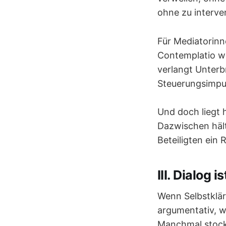
ohne zu interve
Für Mediatorinn
Contemplatio wi
verlangt Unterb
Steuerungsimpu
Und doch liegt h
Dazwischen hält
Beteiligten ein
III. Dialog 
Wenn Selbstklär
argumentativ, w
Manchmal stock