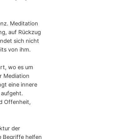
enz. Meditation
ung, auf Rückzug
ndet sich nicht
eits von ihm.
ort, wo es um
r Mediation
ngt eine innere
 aufgeht.
d Offenheit,
ktur der
e Begriffe helfen