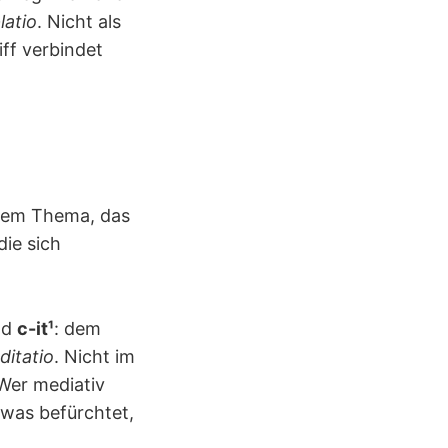
atio
. Nicht als
ff verbindet
inem Thema, das
die sich
ld
c-it¹
: dem
itatio
. Nicht im
 Wer mediativ
 was befürchtet,