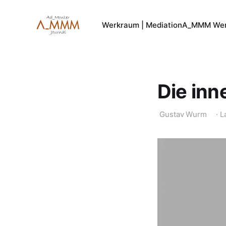
Werkraum | Mediation
A_MMM Wer
Die inn
Gustav Wurm
·
L