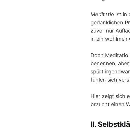
Meditatio
ist in
gedanklichen Prä
zuvor nur Aufla
in ein wohlmei
Doch Meditatio 
benennen, aber 
spürt irgendwan
fühlen sich ver
Hier zeigt sich 
braucht einen W
II. Selbstk