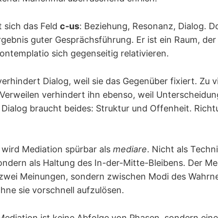
t sich das Feld
c-us
: Beziehung, Resonanz, Dialog. Do
Ergebnis guter Gesprächsführung. Er ist ein Raum, de
ntemplatio sich gegenseitig relativieren.
verhindert Dialog, weil sie das Gegenüber fixiert. Zu vi
Verweilen verhindert ihn ebenso, weil Unterscheidu
ialog braucht beides: Struktur und Offenheit. Rich
wird Mediation spürbar als
mediare
. Nicht als Techn
ondern als Haltung des In-der-Mitte-Bleibens. Der Me
 zwei Meinungen, sondern zwischen Modi des Wahrne
hne sie vorschnell aufzulösen.
: Mediation ist keine Abfolge von Phasen, sondern ei