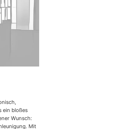
onisch,
s ein bloßes
hener Wunsch:
hleunigung. Mit