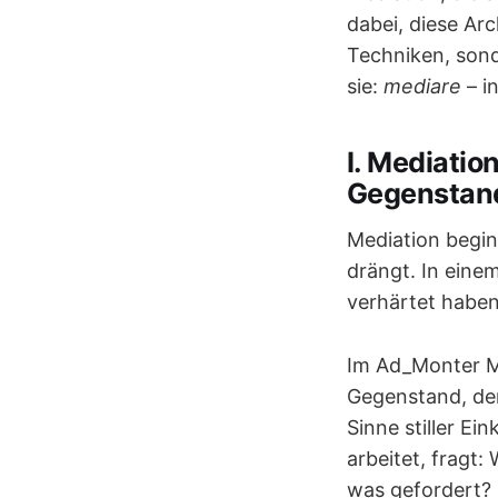
dabei, diese Ar
Techniken, sond
sie:
mediare
– i
I. Mediatio
Gegenstan
Mediation begin
drängt. In eine
verhärtet haben
Im Ad_Monter M
Gegenstand, der
Sinne stiller E
arbeitet, fragt:
was gefordert?