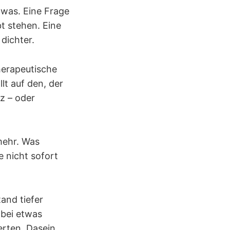
twas. Eine Frage
bt stehen. Eine
dichter.
therapeutische
t auf den, der
z – oder
 mehr. Was
e nicht sofort
and tiefer
 bei etwas
rten. Dasein,