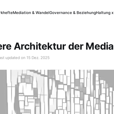
khefte
Mediation & Wandel
Governance & Beziehung
Haltung x
ere Architektur der Media
ast updated on
15 Dez. 2025