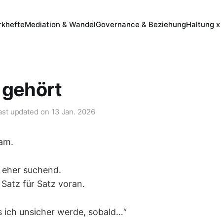
khefte
Mediation & Wandel
Governance & Beziehung
Haltung x
 gehört
ast updated on
13 Jan. 2026
sam.
 eher suchend.
h Satz für Satz voran.
s ich unsicher werde, sobald…“