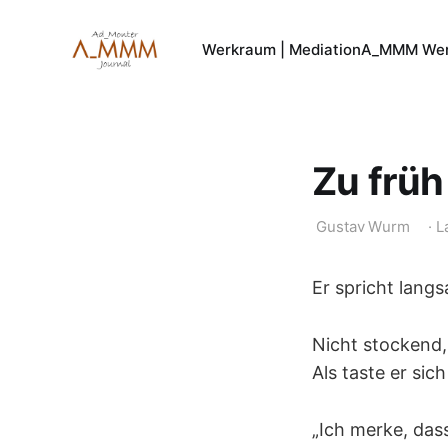
Werkraum | Mediation
A_MMM Wer
Zu früh
Gustav Wurm
·
L
Er spricht lang
Nicht stockend,
Als taste er sic
„Ich merke, das