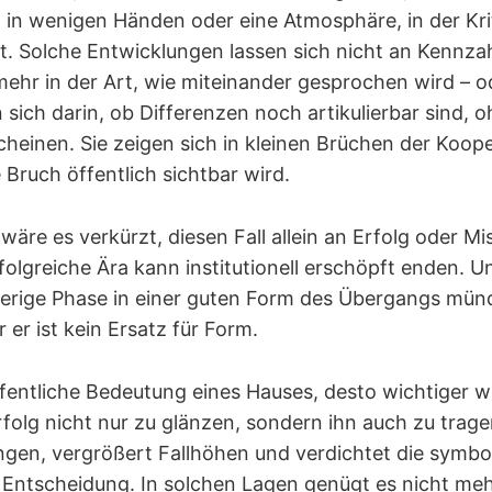
in wenigen Händen oder eine Atmosphäre, in der Kri
ert. Solche Entwicklungen lassen sich nicht an Kennza
lmehr in der Art, wie miteinander gesprochen wird – o
 sich darin, ob Differenzen noch artikulierbar sind, o
rscheinen. Sie zeigen sich in kleinen Brüchen der Koop
 Bruch öffentlich sichtbar wird.
äre es verkürzt, diesen Fall allein an Erfolg oder Mi
folgreiche Ära kann institutionell erschöpft enden. 
erige Phase in einer guten Form des Übergangs münde
er ist kein Ersatz für Form.
ffentliche Bedeutung eines Hauses, desto wichtiger wi
rfolg nicht nur zu glänzen, sondern ihn auch zu trag
gen, vergrößert Fallhöhen und verdichtet die symbo
 Entscheidung. In solchen Lagen genügt es nicht mehr