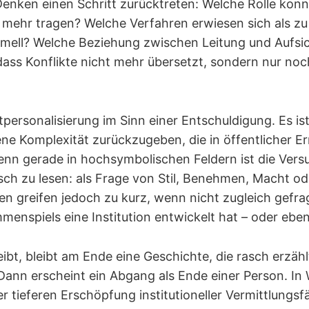
s Denken einen Schritt zurücktreten: Welche Rolle kon
mehr tragen? Welche Verfahren erwiesen sich als z
rmell? Welche Beziehung zwischen Leitung und Aufsic
dass Konflikte nicht mehr übersetzt, sondern nur noc
tpersonalisierung im Sinn einer Entschuldigung. Es is
jene Komplexität zurückzugeben, die in öffentlicher E
enn gerade in hochsymbolischen Feldern ist die Vers
sch zu lesen: als Frage von Stil, Benehmen, Macht ode
n greifen jedoch zu kurz, wenn nicht zugleich gefra
enspiels eine Institution entwickelt hat – oder eben
eibt, bleibt am Ende eine Geschichte, die rasch erzäh
 Dann erscheint ein Abgang als Ende einer Person. In
r tieferen Erschöpfung institutioneller Vermittlungsfä