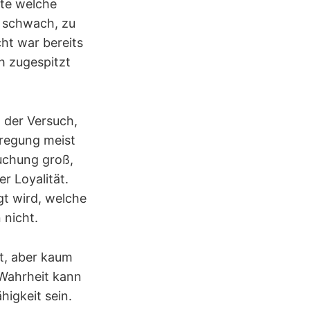
nte welche
u schwach, zu
ht war bereits
h zugespitzt
t der Versuch,
rregung meist
uchung groß,
r Loyalität.
gt wird, welche
 nicht.
lt, aber kaum
 Wahrheit kann
higkeit sein.