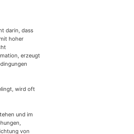
t darin, dass
mit hoher
cht
timation, erzeugt
Bedingungen
lingt, wird oft
stehen und im
iehungen,
dichtung von