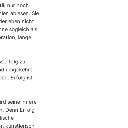
tik nur noch
hlen ablesen. Sie
der eben nicht
hne sogleich als
eration, lange
sserfolg zu
Und umgekehrt
n. Erfolg ist
rd seine innere
en. Denn Erfolg
lische
, künstlerisch