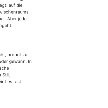
gt: auf die
 Zwischenraums
bar. Aber jede
mgeht.
cht, ordnet zu
 oder gewann. In
ische
Stil,
int es fast