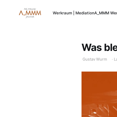
Werkraum | Mediation
A_MMM Wer
Was ble
Gustav Wurm
·
L