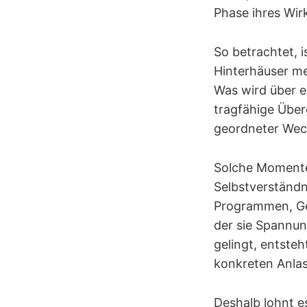
Phase ihres Wir
So betrachtet, 
Hinterhäuser meh
Was wird über ei
tragfähige Über
geordneter Wech
Solche Momente 
Selbstverständni
Programmen, Ges
der sie Spannun
gelingt, entsteh
konkreten Anlas
Deshalb lohnt es