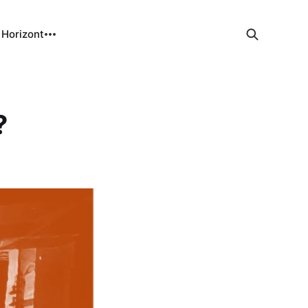
 Horizont
?