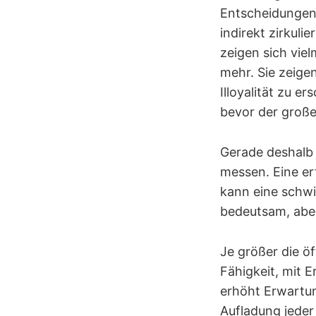
Entscheidungen 
indirekt zirkuli
zeigen sich vie
mehr. Sie zeigen
Illoyalität zu e
bevor der große
Gerade deshalb w
messen. Eine er
kann eine schwi
bedeutsam, aber 
Je größer die ö
Fähigkeit, mit E
erhöht Erwartun
Aufladung jeder