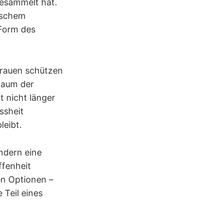
esammelt hat.
lischem
 Form des
trauen schützen
 Raum der
t nicht länger
ssheit
leibt.
ndern eine
ffenheit
en Optionen –
 Teil eines