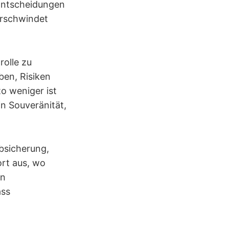
 Entscheidungen
erschwindet
rolle zu
ben, Risiken
to weniger ist
in Souveränität,
bsicherung,
ort aus, wo
en
ass