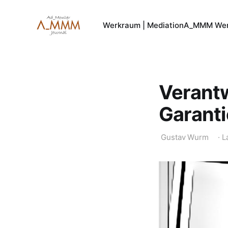
Werkraum | Mediation
A_MMM Wer
Verant
Garant
Gustav Wurm
·
L