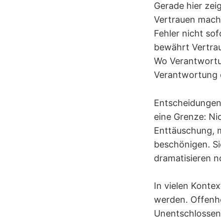
Gerade hier ze
Vertrauen macht
Fehler nicht s
bewährt Vertraue
Wo Verantwortun
Verantwortung 
Entscheidungen 
eine Grenze: Ni
Enttäuschung, m
beschönigen. Si
dramatisieren n
In vielen Konte
werden. Offenhe
Unentschlossenh