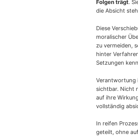
Folgen trägt
. S
die Absicht steh
Diese Verschiebu
moralischer Übe
zu vermeiden, s
hinter Verfahre
Setzungen kenn
Verantwortung i
sichtbar. Nicht 
auf ihre Wirkun
vollständig absi
In reifen Proze
geteilt, ohne a