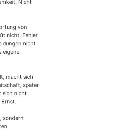
amkeit. Nicht
wortung von
t nicht, Fehler
eidungen nicht
s eigene
t, macht sich
itschaft, später
 sich nicht
 Ernst.
t, sondern
ten