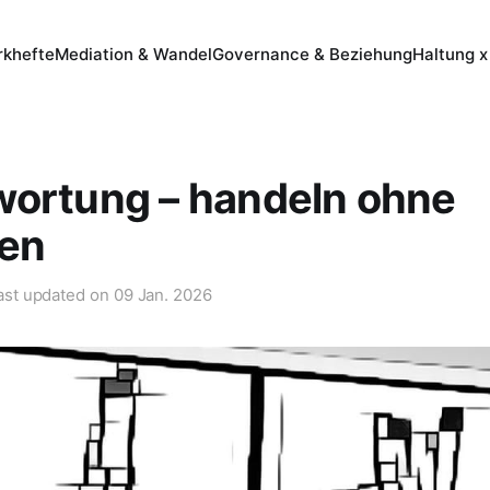
khefte
Mediation & Wandel
Governance & Beziehung
Haltung x
wortung – handeln ohne
ien
ast updated on
09 Jan. 2026