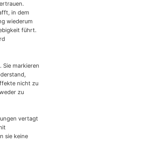
ertrauen.
fft, in dem
ung wiederum
bigkeit führt.
rd
 Sie markieren
iderstand,
fekte nicht zu
 weder zu
dungen vertagt
mit
n sie keine