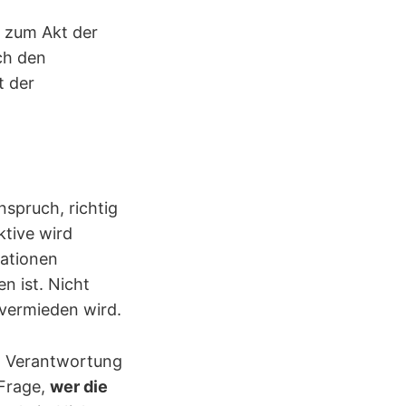
r zum Akt der
ich den
t der
nspruch, richtig
ktive wird
uationen
n ist. Nicht
 vermieden wird.
. Verantwortung
 Frage,
wer die