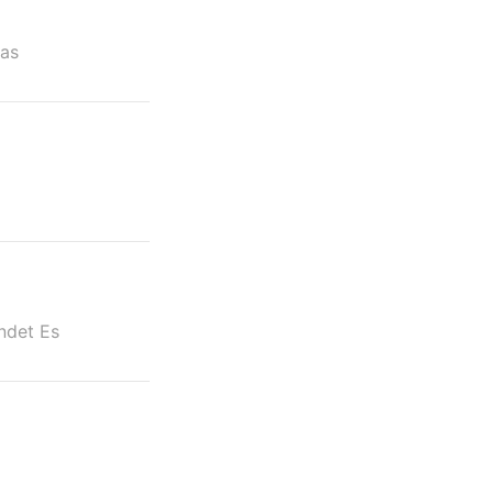
Das
indet Es