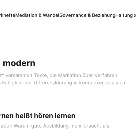
khefte
Mediation & Wandel
Governance & Beziehung
Haltung x
n modern
“ versammelt Texte, die Mediation über Verfahren
s Fähigkeit zur Differenzklärung in komplexen sozialen
rnen heißt hören lernen
ation Warum gute Ausbildung mehr braucht als