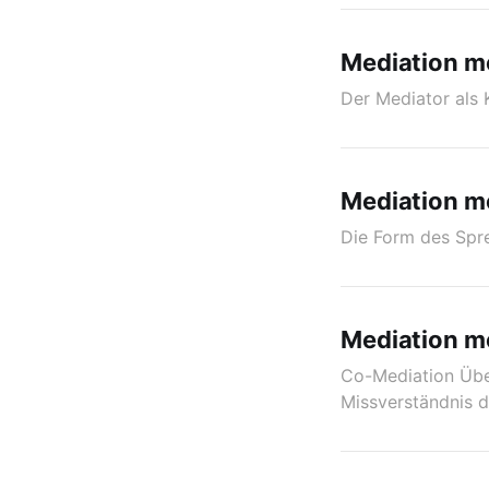
Mediation m
Der Mediator als
Mediation m
Die Form des Spr
Mediation mo
Co-Mediation Übe
Missverständnis d