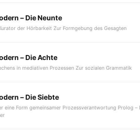
odern – Die Neunte
 Kurator der Hörbarkeit Zur Formgebung des Gesagten
odern – Die Achte
echens in mediativen Prozessen Zur sozialen Grammatik
dern – Die Siebte
r eine Form gemeinsamer Prozessverantwortung Prolog –
er