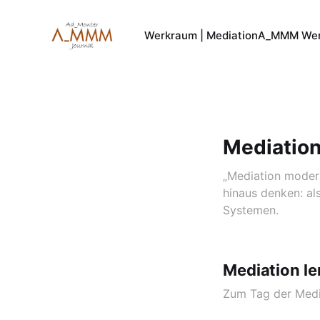
Werkraum | Mediation
A_MMM Wer
Mediatio
„Mediation modern
hinaus denken: al
Systemen.
Mediation le
Zum Tag der Medi