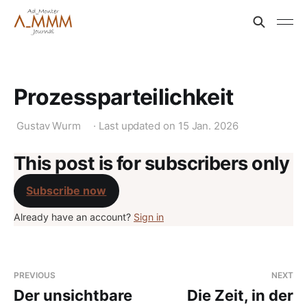
Prozessparteilichkeit
Gustav Wurm
·
Last updated on
15 Jan. 2026
This post is for subscribers only
Subscribe now
Already have an account?
Sign in
PREVIOUS
NEXT
Der unsichtbare
Die Zeit, in der