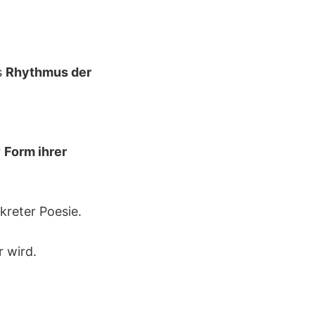
s
Rhythmus der
r
Form ihrer
kreter Poesie.
r wird.