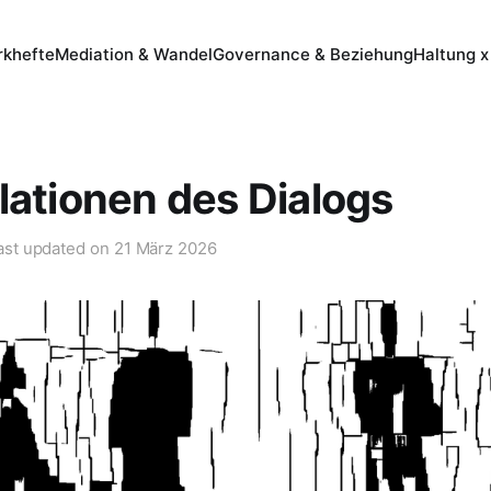
khefte
Mediation & Wandel
Governance & Beziehung
Haltung x
lationen des Dialogs
ast updated on
21 März 2026