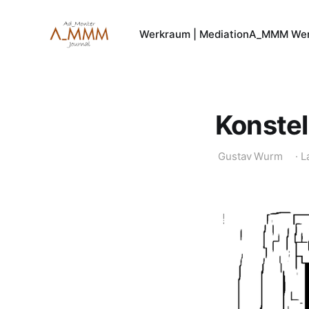
Werkraum | Mediation
A_MMM Wer
Konstel
Gustav Wurm
·
L