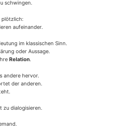
zu schwingen.
plötzlich:
ieren aufeinander.
eutung im klassischen Sinn.
lärung oder Aussage.
ihre
Relation
.
as andere hervor.
ortet der anderen.
teht.
 zu dialogisieren.
iemand.