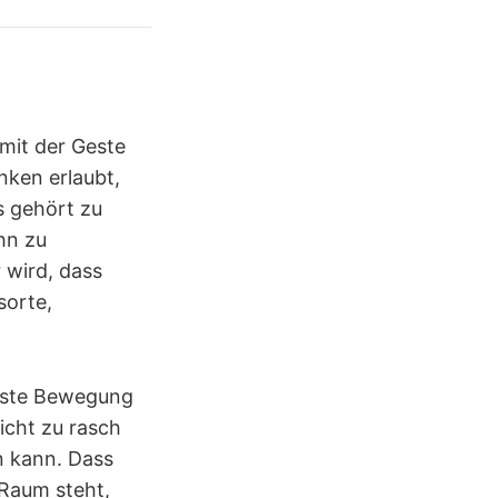
 mit der Geste
nken erlaubt,
s gehört zu
hn zu
 wird, dass
sorte,
rste Bewegung
icht zu rasch
n kann. Dass
 Raum steht,