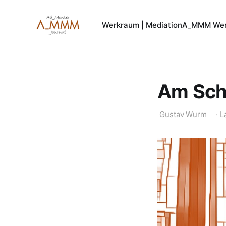
Werkraum | Mediation
A_MMM Wer
Am Sch
Gustav Wurm
·
L