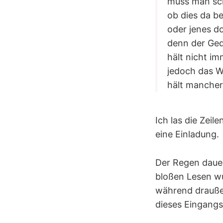
muss man sc
ob dies da b
oder jenes d
denn der Ge
hält nicht i
jedoch das W
hält mancher
Ich las die Zeil
eine Einladung.
Der Regen dauer
bloßen Lesen w
während draußen
dieses Eingangs