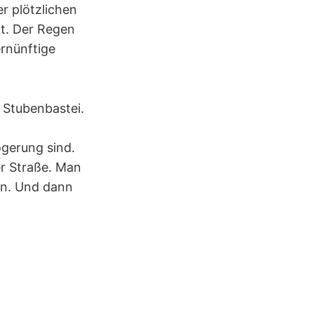
r plötzlichen
ht. Der Regen
rnünftige
Stubenbastei.
ögerung sind.
er Straße. Man
nn. Und dann