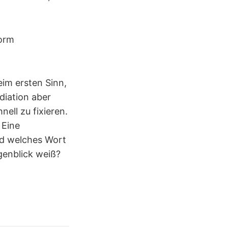
Form
eim ersten Sinn,
diation aber
ell zu fixieren.
 Eine
nd welches Wort
genblick weiß?